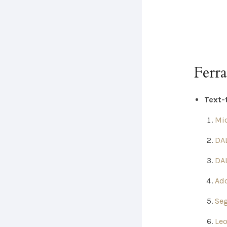
Ferr
Text-
Mi
DAL
DAL
Ado
Se
Leo