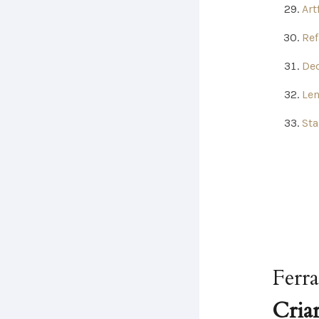
Art
Ref
De
Le
Sta
Ferr
Criar