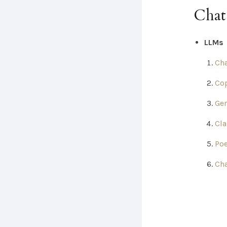
Chat
LLMs
Ch
Cop
Ge
Cl
Po
Cha