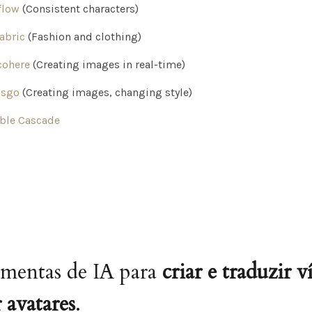
flow
(Consistent characters)
abric
(Fashion and clothing)
cohere
(Creating images in real-time)
nsgo
(Creating images, changing style)
ble Cascade
amentas de IA para
criar e traduzir v
 avatares
.