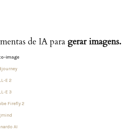
amentas de IA para
gerar imagens.
to-image
djourney
L-E 2
L-E 3
be Firefly 2
gmind
nardo AI