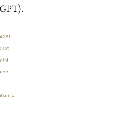
GPT).
atGPT
ilot
mini
aude
e
tsonic