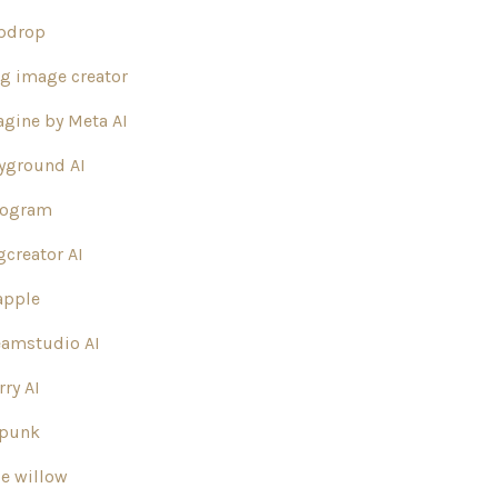
pdrop
g image creator
gine by Meta AI
yground AI
eogram
creator AI
apple
eamstudio AI
rry AI
spunk
e willow