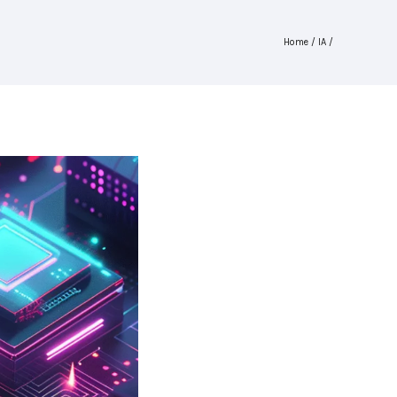
Home
/
IA
/