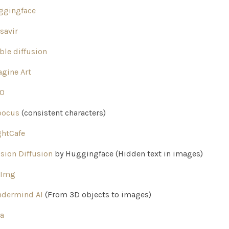
ggingface
savir
ble diffusion
gine Art
O
oocus
(consistent characters)
htCafe
usion Diffusion
by Huggingface (Hidden text in images)
tImg
ndermind AI
(From 3D objects to images)
a