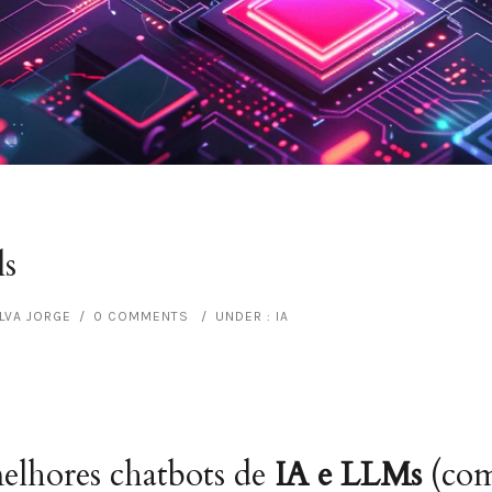
ls
ILVA JORGE
/
0 COMMENTS
/
UNDER :
IA
elhores chatbots de
IA e LLMs
(com