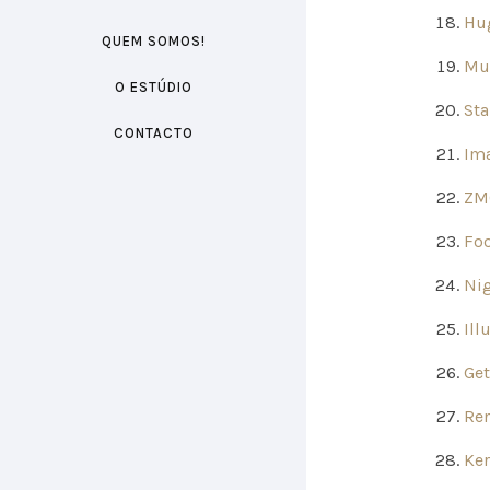
Hu
QUEM SOMOS!
Mu
O ESTÚDIO
Sta
CONTACTO
Ima
ZM
Fo
Nig
Ill
Ge
Re
Ker