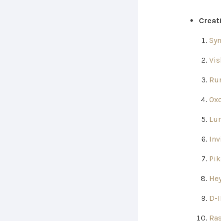
Creat
Syn
Vis
Ru
Ox
Lu
Inv
Pik
He
D-
Ra