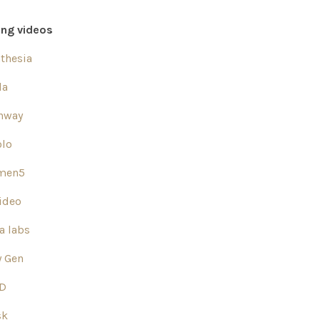
ing videos
thesia
la
nway
olo
men5
ideo
a labs
y Gen
ID
sk