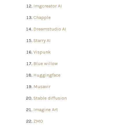
Imgcreator AI
Chapple
Dreamstudio AI
Starry AI
Vispunk
Blue willow
Huggingface
Musavir
Stable diffusion
Imagine Art
ZMO