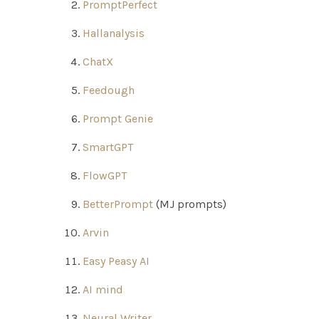
PromptPerfect
Hallanalysis
ChatX
Feedough
Prompt Genie
SmartGPT
FlowGPT
BetterPrompt
(MJ prompts)
Arvin
Easy Peasy AI
AI mind
Neural Writer