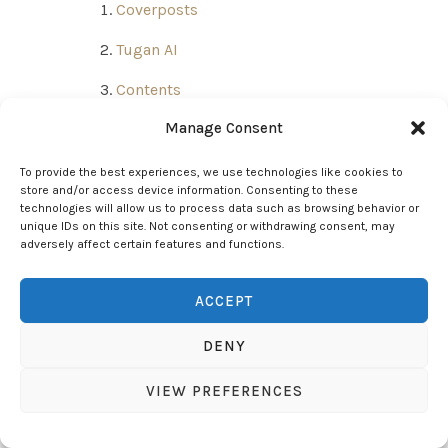
Coverposts
Tugan AI
Contents
Manage Consent
Coachvox AI
To provide the best experiences, we use technologies like cookies to
store and/or access device information. Consenting to these
technologies will allow us to process data such as browsing behavior or
unique IDs on this site. Not consenting or withdrawing consent, may
adversely affect certain features and functions.
ACCEPT
Ferramentas para ajudar a
DENY
encontrar as melhores
VIEW PREFERENCES
ferramentas de IA para as
tarefas que procura.